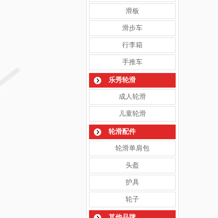
滑板
滑步车
行李箱
手推车
乐秀轮滑
成人轮滑
儿童轮滑
轮滑配件
轮滑单肩包
头盔
护具
轮子
其他品牌