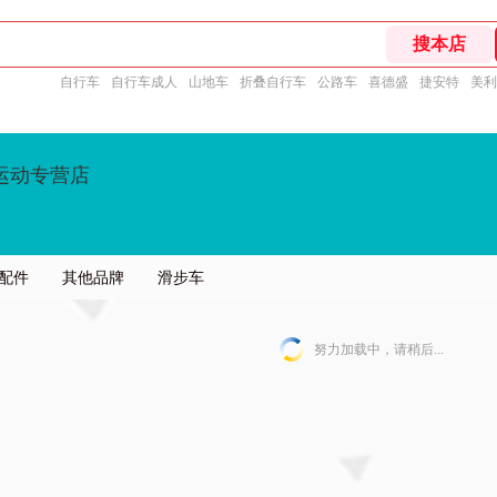
自行车
自行车成人
山地车
折叠自行车
公路车
喜德盛
捷安特
美利
运动专营店
配件
其他品牌
滑步车
努力加载中，请稍后...