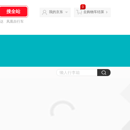
0
我的京东
去购物车结算
达
凤凰自行车